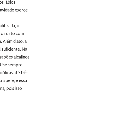
s lábios.
ravidade exerce
ilibrada, o
e o rosto com
. Além disso, a
 suficiente. Na
sabões alcalinos
. Use sempre
oólicas até três
a a pele, e essa
a, pois isso