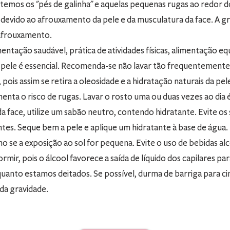
mos os "pés de galinha" e aquelas pequenas rugas ao redor do
devido ao afrouxamento da pele e da musculatura da face. A g
afrouxamento.
ntação saudável, prática de atividades físicas, alimentação equ
a pele é essencial. Recomenda-se não lavar tão frequentement
 pois assim se retira a oleosidade e a hidratação naturais da pele
enta o risco de rugas. Lavar o rosto uma ou duas vezes ao dia é
a face, utilize um sabão neutro, contendo hidratante. Evite os 
es. Seque bem a pele e aplique um hidratante à base de água
mo se a exposição ao sol for pequena. Evite o uso de bebidas alc
rmir, pois o álcool favorece a saída de líquido dos capilares par
quanto estamos deitados. Se possível, durma de barriga para cim
 da gravidade.