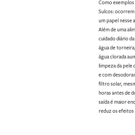
Como exemplos te
Sulcos: ocorrem 
um papel nesse 
Além de uma alime
cuidado diário d
água de torneira,
água clorada aum
limpeza da pele d
e com desodorant
filtro solar, mes
horas antes de do
saída é maior en
reduz os efeitos