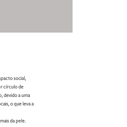
pacto social,
r círculo de
o, devido a uma
ais, o que leva a
ais da pele.